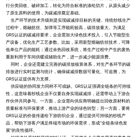
行分类回收、破碎加工，转化为符合标准的涤纶切片，从源头减少
了原生原料的使用，为碳减排奠定基础。
生产环节的技术升级则是实现碳减排目标的关键。传统纱线生产
过程中，熔融纺丝、加弹等工序能耗较高，碳排放量大。为满足
GRS认证的碳减排要求，企业需加大绿色技术投入，引入节能型生
产设备，优化生产工艺参数。比如，采用新型熔融纺丝技术，可降
低单位产品的能耗；通过余热回收系统，将生产过程中产生的废热
重新利用于车间供暖或辅助生产，进一步减少能源浪费。
同时，企业还需建立完善的碳排放核算体系，对生产各环节的碳
排放进行实时监测与统计，确保碳减排数据可量化、可追溯，为
GRS认证提供有力支撑。
供应链的协同发力同样不可或缺。GRS认证强调全链条的可持续
性，这意味着纱线企业不仅要自身实现碳减排，还需带动上下游合
作伙伴共同参与。一方面，企业需向供应商明确提出回收原材料的
质量标准与环保要求，推动上游产业的绿色转型；另一方面，要将
GRS认证的价值传递给下游纺织企业，通过提供可持续的纱线产
品，帮助下游客户满足终端市场的环保需求，形成“全链条绿色发
展”的良性循环。