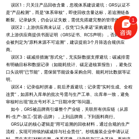
误区1：只关注产品回收含量，忽视体系建设避坑：GRS认证不
是“产品检测”，而是“体系审核”，即使回收含量达标，若追溯链条
断裂、记录缺失，仍会认证失败，需优先搭建完整的管理体系。
1
误区2：上游供应商未认证，仅凭“口头承诺”采购避坑：必须要
求上游供应商提供书面证明（GRS证书、RCS声明），否则审核时
会被判定为“原料来源不可追溯”，建议提前3个月筛选合规供应
商。
误区3：碳减排措施“形式化”，无实际数据支撑避坑：碳减排需
有明确目标和数据记录（如能耗统计、碳足迹核算报告），避免仅
口头说明“已节能”，需保留节能设备采购合同、能耗对比数据等证
明。
误区4：记录临时拼凑，前后矛盾避坑：记录需“实时生成、全程
连贯”，如原料入库单的批次号需与生产工单、出库单一致，避免
审核时出现“批次号对不上”“日期冲突”等问题。
如今，GRS被品牌商引爆整个产业链，关联所有供应链（从原
料-生产-加工-贸易-品牌），上到品牌商，下到面料商行。
GRS认证的核心逻辑是“用可追溯的回收材料，通过合规的生产
流程，实现可持续的碳减排与社会责任”。纱线服装企业申请认证
时，需先夯实“材料追溯、体系搭建、记录留存”三大基础，再按流