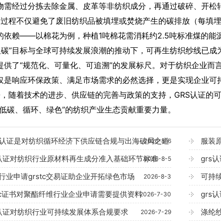
物需经过分拣去除金属、皮革等非纺织成分，再通过破碎、开松
程不仅避免了废旧纺织品被填埋或焚烧产生的碳排放（每填埋1
的依赖——以棉花为例，种植1吨棉花需消耗约2.5吨标准煤的能
碳”目标与全球可持续发展浪潮的推动下，可再生纺织纱线已成为
提供了“规范化、可量化、可追溯”的发展标尺。对于纺织企业而
仅是响应环保政策、满足市场需求的必然选择，更是实现企业可
随着技术的进步、供应链的完善与政策的支持，GRS认证的可
“低碳、循环、绿色”的纺织产业生态贡献重要力量。
S认证是对纺织循环经济下供应链合规与出海破局之道
服装原
2026-8-6
s认证对纺织行业原材料再生成分准入基础环节标准
gr
2026-8-5
行业申请grstc交易证助企业开拓绿色市场
可持
2026-8-3
stc证书对聚酯纤维行业企业申请需要提供资料
gr
2026-7-30
s认证对纺织行业可持续发展体系合规要求
涤纶纱
2026-7-29