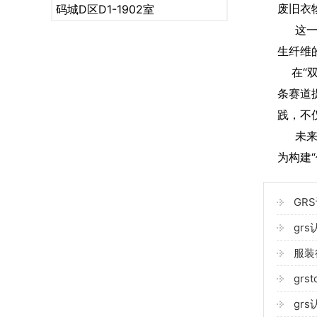
废旧衣
码城D区D1-1902室
这一过
生纤维
在“双
条赛道
践，不
未来，
为构建
GR
gr
服装
gr
gr