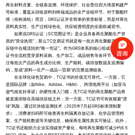
再生材料含量、全链条追溯、环境保护、社会责任四大维度构建严
苛标准，覆盖从回收原料到终端成品的全产业链环节。对于聚酯纤
维（俗称涤纶）而言，GRS认证并非简单的资质标签，而是对再生
原料真实性、生产过程绿色化、供应链透明度的全面权威背书。
如果说GRS认证（SC范围证书）是企业具备再生聚酯生产资
质的“营业执照”，那么TC交易证书就是每一批次再生聚酯产品在供
应链中合规流转的“唯一凭证”。作为GRS体系的核心组成部分，TC
证书全流程贯穿原料采购、生产加工、成品销售等各环节，明确标
注每批次产品的再生成分比例、生产能耗、碳排放数据及追溯编
码，形成“原料—生产—成品—贸易”的完整追溯链条。
在全球化绿色贸易中，TC证书的价值无可替代。一方面，它
是国际品牌（如Nike、Adidas、H&M）、跨境电商平台（如亚马
逊气候友好承诺）的硬性准入门槛，无TC证书的再生聚酯产品将
被直接排除在高端供应链之外；另一方面，TC证书可有效规避“漂
绿”风险，通过区块链追溯技术（2025年7月起GRS标准强制要
求），消费者扫码即可核查再生料隔离存放记录、化学品管理档
案、生产能耗数据等关键信息，确保再生属性真实可验证。此外，
TC证书还能助力企业实现碳资产量化，每吨再生聚酯可减少约6.5
吨CO₂排放，为企业兑现SBTi碳目标、参与碳交易提供核心数据支