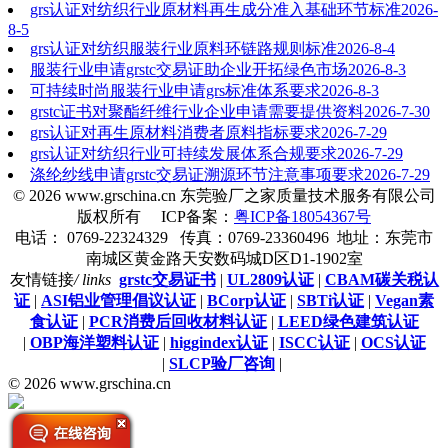
grs认证对纺织行业原材料再生成分准入基础环节标准
2026-
8-5
grs认证对纺织服装行业原料环链路规则标准
2026-8-4
服装行业申请grstc交易证助企业开拓绿色市场
2026-8-3
可持续时尚服装行业申请grs标准体系要求
2026-8-3
grstc证书对聚酯纤维行业企业申请需要提供资料
2026-7-30
grs认证对再生原材料消费者原料指标要求
2026-7-29
grs认证对纺织行业可持续发展体系合规要求
2026-7-29
涤纶纱线申请grstc交易证溯源环节注意事项要求
2026-7-29
© 2026 www.grschina.cn 东莞验厂之家质量技术服务有限公司
版权所有 ICP备案：
粤ICP备18054367号
电话： 0769-22324329 传真：0769-23360496 地址：东莞市
南城区黄金路天安数码城D区D1-1902室
友情链接
/ links
grstc交易证书
|
UL2809认证
|
CBAM碳关税认
证
|
ASI铝业管理倡议认证
|
BCorp认证
|
SBTi认证
|
Vegan素
食认证
|
PCR消费后回收材料认证
|
LEED绿色建筑认证
|
OBP海洋塑料认证
|
higgindex认证
|
ISCC认证
|
OCS认证
|
SLCP验厂咨询
|
© 2026 www.grschina.cn