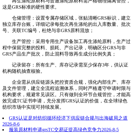
再生涤纶原材料与普通涤纶原材料需严格物理隔离管控，
这是GRS标准的硬性要求。
仓储管理：设置专属存储区域，张贴清晰GRS标识，建立
独立库存台账，详细记录每批次再生涤纶的出入库数量、批次
号、关联TC编号，杜绝与非GRS原料混放；
生产管控：采用专用生产设备加工再生涤纶原料，生产过
程中保留完整的投料、损耗、产出记录，明确区分GRS与非
GRS产品生产批次，防止混料导致再生成分比例失真；
记录留存：所有生产、库存记录需至少保存3年，供认证
机构随机抽查核验。
企业需从供应链源头把控资质合规，强化内部生产、库存
及文件管理，建立全流程追溯体系，同时严格遵守申请时限与
机构要求，规避常见误区。只有做到全环节合规管控，才能高
效完成TC证书申请，充分发挥GRS认证的价值，在全球绿色
纺织市场中实现可持续发展。
GRS认证是对纺织循环经济下供应链合规与出海破局之道
2026-8-6
服装原材料申请grsTC交易证提高绿色竞争力
2026-8-5