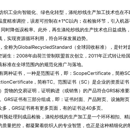
织工业向智能化、绿色化转型，涤纶纱线生产加工技术也在不
温度精准调控，误差可控制在±1℃以内；在检验环节，引入机
倍，同时降低误检率。此外，再生涤纶纱线的生产技术也日益成熟
线，实现资源循环利用，符合环保发展趋势。
，全称为GlobalRecycledStandard（全球回收标准）
诞生：2008年由荷兰管制联盟首次创立，2011年正式转让给国际组
该标准在全球范围内的规范化推广与落地。
两种证书，一种是范围证书，即：ScopeCertificate，
sactionCertificate，简称TC。范围证书（SC）是企业
C）货物的交易证明，证明购进（或销售）的产品符合GRS标准要
）。GRS证书有三部分组成，即：证书封面、产品附页、设施附页
众多，GRS证书将有更多页面，有的证书达40多页。
预处理到成品检验，涤纶纱线的生产加工是一个环环相扣、精
的质量把控，都凝聚着纺织人的专业智慧，也正是这种精细化的