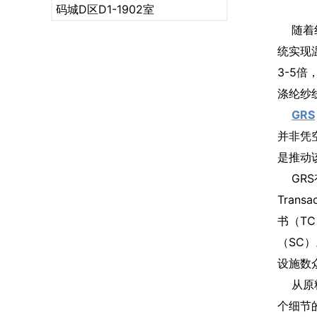
码城D区D1-1902室
随着纺
统实现
3-5
涤纶纱
GRS
并非凭空
是推动
GRS有
Tran
书（T
（SC
设施数
从原料
个细节