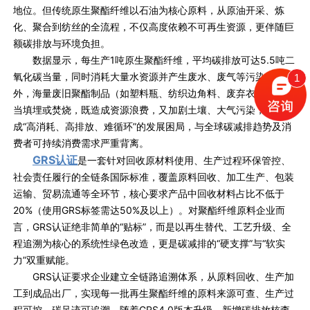
地位。但传统原生聚酯纤维以石油为核心原料，从原油开采、炼
化、聚合到纺丝的全流程，不仅高度依赖不可再生资源，更伴随巨
额碳排放与环境负担。
数据显示，每生产1吨原生聚酯纤维，平均碳排放可达5.5吨二
氧化碳当量，同时消耗大量水资源并产生废水、废气等污染物。此
1
外，海量废旧聚酯制品（如塑料瓶、纺织边角料、废弃衣物）的不
当填埋或焚烧，既造成资源浪费，又加剧土壤、大气污染，形
成“高消耗、高排放、难循环”的发展困局，与全球碳减排趋势及消
费者可持续消费需求严重背离。
GRS认证
是一套针对回收原材料使用、生产过程环保管控、
社会责任履行的全链条国际标准，覆盖原料回收、加工生产、包装
运输、贸易流通等全环节，核心要求产品中回收材料占比不低于
20%（使用GRS标签需达50%及以上）。对聚酯纤维原料企业而
言，GRS认证绝非简单的“贴标”，而是以再生替代、工艺升级、全
程追溯为核心的系统性绿色改造，更是碳减排的“硬支撑”与“软实
力”双重赋能。
GRS认证要求企业建立全链路追溯体系，从原料回收、生产加
工到成品出厂，实现每一批再生聚酯纤维的原料来源可查、生产过
程可控、碳足迹可追溯。随着GRS4.0版本升级，新增碳排放核查